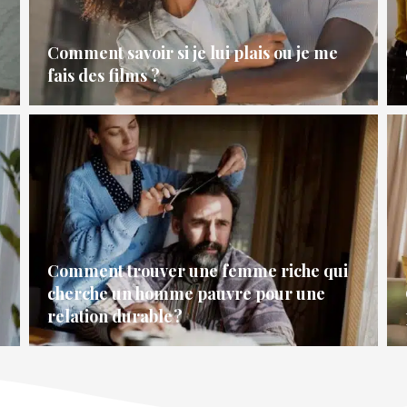
Comment savoir si je lui plais ou je me
fais des films ?
Comment trouver une femme riche qui
cherche un homme pauvre pour une
relation durable ?